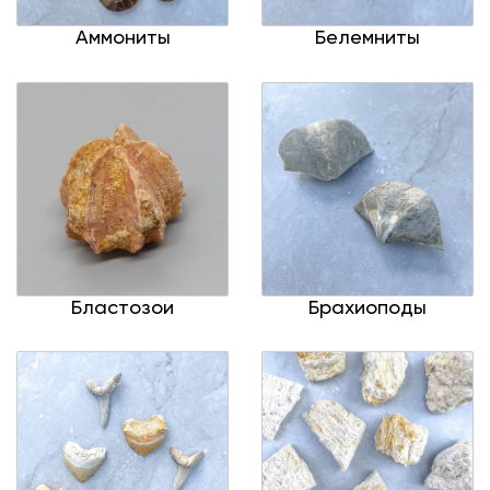
Аммониты
Белемниты
Бластозои
Брахиоподы