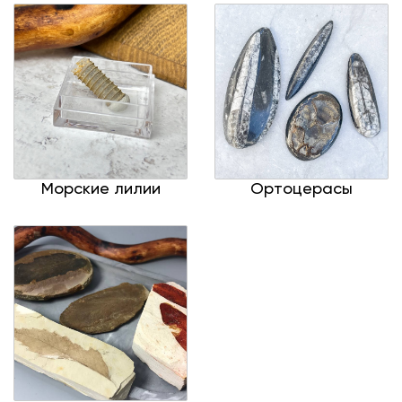
Морские лилии
Ортоцерасы