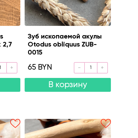
s
Зуб ископаемой акулы
х 2,7
Otodus obliquus ZUB-
0015
65 BYN
В корзину