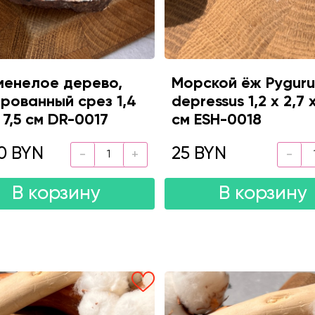
енелое дерево,
Морской ёж Pyguru
рованный срез 1,4
depressus 1,2 х 2,7 
х 7,5 см DR-0017
см ESH-0018
0 BYN
25 BYN
В корзину
В корзину