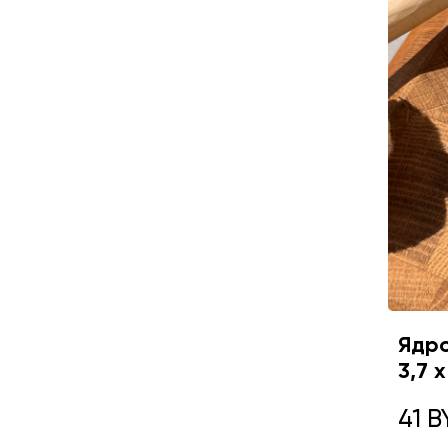
Ядро
3,7 
41 B