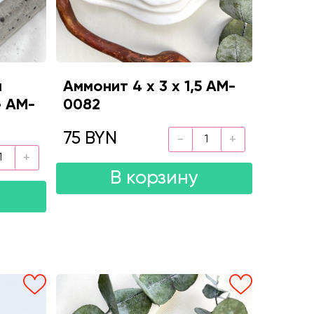
а
Аммонит 4 х 3 х 1,5 AM-
е AM-
0082
75 BYN
В корзину