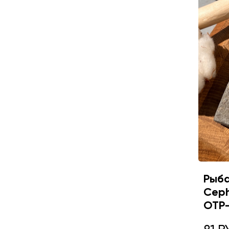
Рыба
Cepha
OTP-