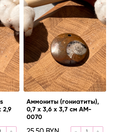
s
Аммониты (гониатиты),
х 2,9
0,7 х 3,6 х 3,7 см AM-
0070
25.50 BYN