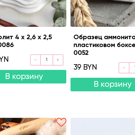
лит 4 х 2,6 х 2,5
Образец аммонит
0086
пластиковом бокс
0052
BYN
39 BYN
В корзину
В корзину