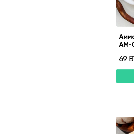
Аммо
AM-
69 