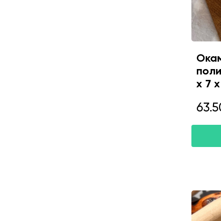
Окам
поли
х 7 
63.5