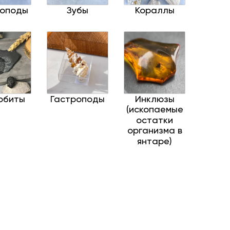
иоподы
Зубы
Кораллы
обиты
Гастроподы
Инклюзы
(ископаемые
остатки
организма в
янтаре)