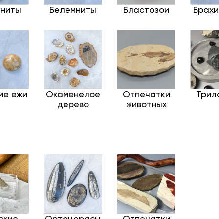
ниты
Белемниты
Бластозои
Брах
ие ежи
Окаменелое
Отпечатки
Трил
дерево
животных
ские
Ортоцерасы
Отпечатки