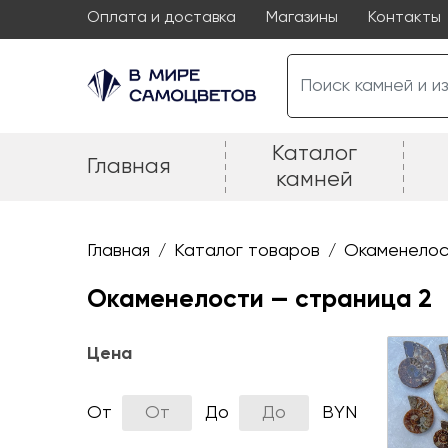
Оплата и доставка
Магазины
Контакты
Каталог
Главная
камней
Главная
Каталог товаров
Окаменелос
/
/
Окаменелости — cтраница 2
Цена
От
До
BYN