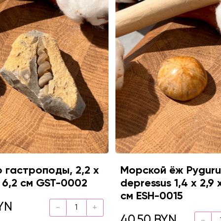
 гастроподы, 2,2 х
Морской ёж Pyguru
х 6,2 см GST-0002
depressus 1,4 х 2,9 
см ESH-0015
YN
40.50 BYN