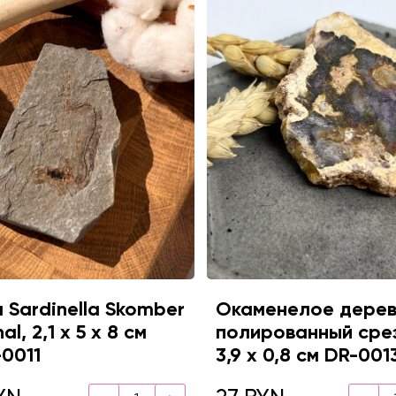
 Sardinella Skomber
Окаменелое дерев
l, 2,1 х 5 х 8 см
полированный срез
0011
3,9 х 0,8 см DR-001