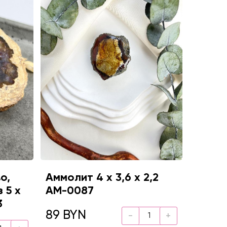
о,
Аммолит 4 х 3,6 х 2,2
 5 х
AM-0087
3
89 BYN