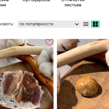
лии
листьев
овать: