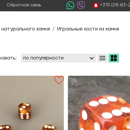
+375 (29) 613
Обратная связь
 натурального камня
Игральные кости из камня
/
овать: