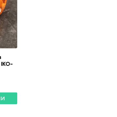
з
м IKO-
ии