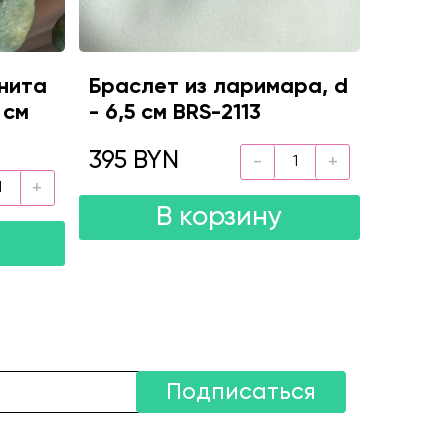
нита
Браслет из ларимара, d
 см
- 6,5 см BRS-2113
395 BYN
В корзину
Подписаться