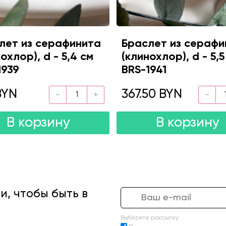
лет из серафинита
Браслет из серафи
охлор), d - 5,4 см
(клинохлор), d - 5,5
1939
BRS-1941
BYN
367.50 BYN
В корзину
В корзину
, чтобы быть в
Выберите рассылку