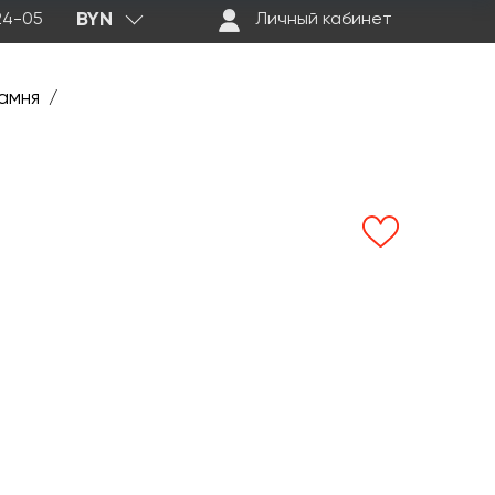
BYN
-24-05
Личный кабинет
амня
/