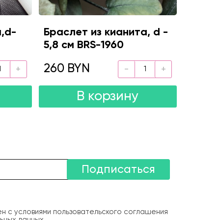
,d-
Браслет из кианита, d -
5,8 см BRS-1960
260 BYN
В корзину
Подписаться
ен с условиями пользовательского соглашения
ьных данных