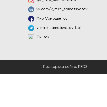
@v_mire_samotsvetov
vk.com/v_mire_samotsvetov
Мир Самоцветов
v_mire_samotsvetov_bot
Tik-tok
Поддержка сайта:
REDS