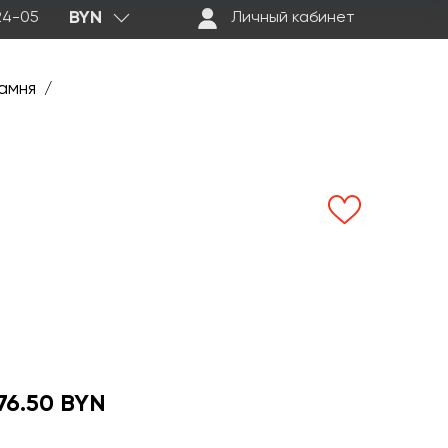
BYN
-24-05
Личный кабинет
амня
/
76.50 BYN