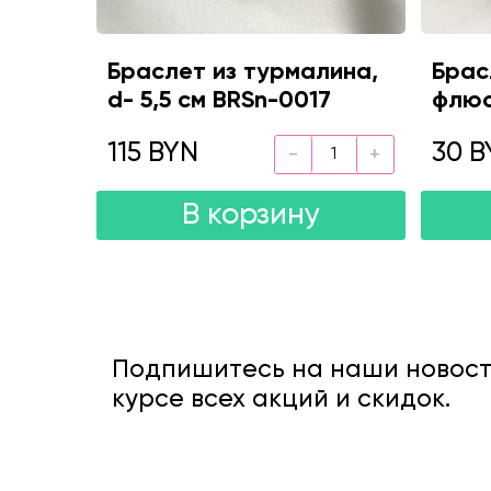
Браслет из турмалина,
Брас
d- 5,5 см BRSn-0017
флюо
115 BYN
30 B
В корзину
Подпишитесь на наши новости
курсе всех акций и скидок.