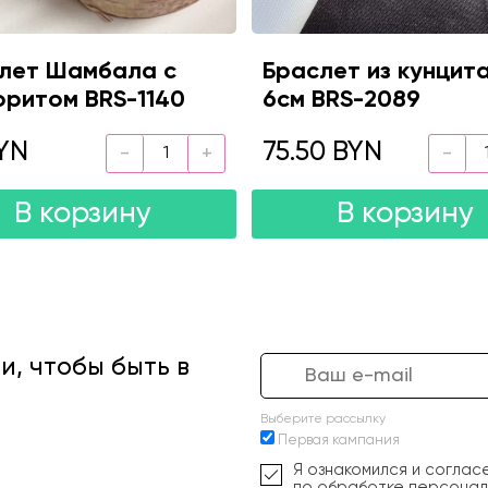
лет Шамбала с
Браслет из кунцита
ритом BRS-1140
6см BRS-2089
YN
75.50 BYN
В корзину
В корзину
, чтобы быть в
Выберите рассылку
Первая кампания
Я ознакомился и соглас
по обработке персонал