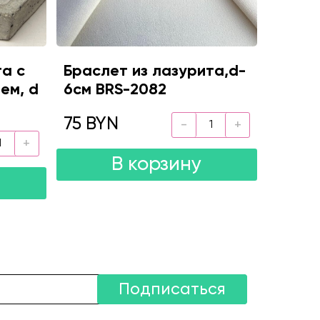
та с
Браслет из лазурита,d-
ем, d
6см BRS-2082
75 BYN
В корзину
Подписаться