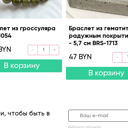
лет из гроссуляра
Браслет из гемати
1054
радужным покрыти
- 5,7 см BRS-1713
BYN
47 BYN
В корзину
В корзину
, чтобы быть в
Выберите рассылку