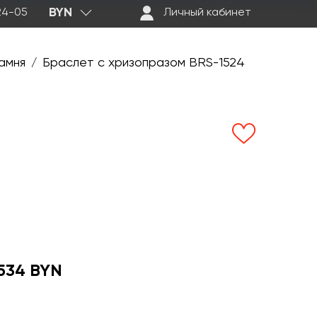
BYN
-24-05
Личный кабинет
амня
Браслет с хризопразом BRS-1524
/
534 BYN