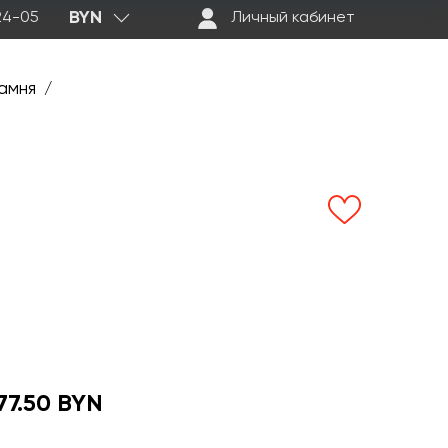
BYN
-24-05
Личный кабинет
амня
/
77.50 BYN