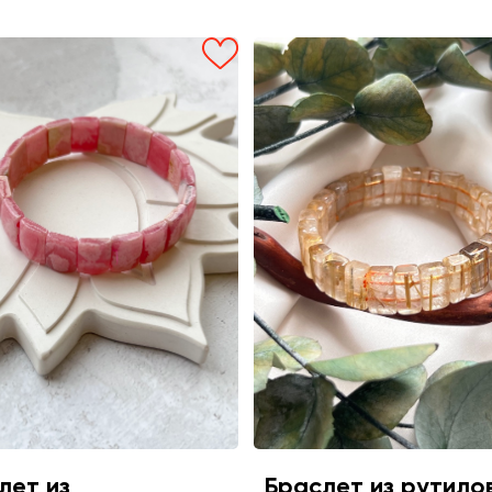
лет из
Браслет из рутило