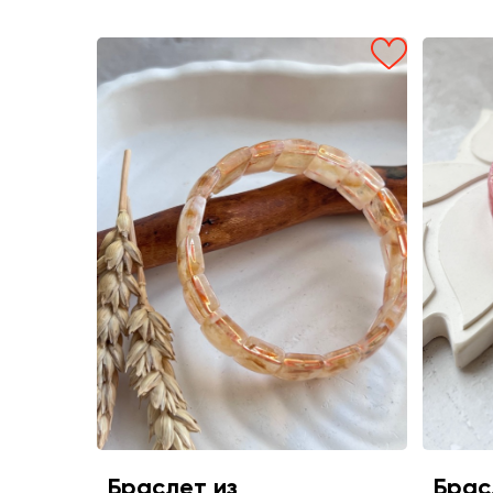
Браслет из
Брас