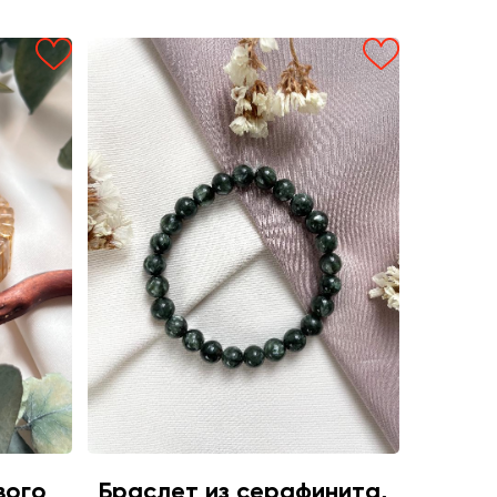
вого
Браслет из серафинита,