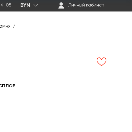
BYN
-24-05
Личный кабинет
амня
/
сплав