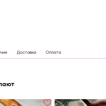
ичие
Доставка
Оплата
упают