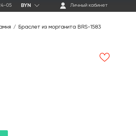
BYN
-24-05
Личный кабинет
амня
Браслет из морганита BRS-1583
/