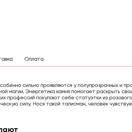
тавка
Оплата
особенно сильно проявляются у полупрозрачных и п
ой магии. Энергетика камня помогает раскрыть свои
ких профессий покупают себе статуэтки из розовог
ческую силу. Нося такой талисман, человек чувств
упают