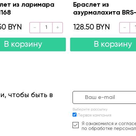
лет из ларимара
Браслет из
1168
азурмалахита BRS
50 BYN
128.50 BYN
В корзину
В корзину
, чтобы быть в
Выберите рассылку
Первая кампания
Я ознакомился и соглас
по обработке персонал