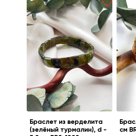
Браслет из верделита
Брасл
(зелёный турмалин), d -
см B