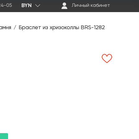
BYN
-24-05
Личный кабинет
амня
Браслет из хризоколлы BRS-1282
/