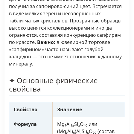
получил за сапфирово-синий цвет. Встречается
в виде мелких зёрен и несовершенных
таблитчатых кристаллов. Прозрачные образцы
высоко ценятся коллекционерами и иногда
ограняются, составляя конкуренцию сапфирам
по красоте.
Важно:
в ювелирной торговле
«сапфирином» часто называют голубой
халцедон — это не имеет отношения к данному
минералу.
✦ Основные физические
свойства
Свойство
Значение
Формула
Mg₇Al₁₈Si₃O₄₀ или
(Mg,Al)₈(Al,Si)₆O₂₀ (состав