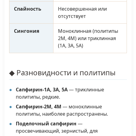
Спайность
Несовершенная или
отсутствует
Сингония
Моноклинная (политипы
2M, 4M) или триклинная
(1A, 3A, 5A)
◆ Разновидности и политипы
Сапфирин-1A, 3A, 5A
— триклинные
политипы, редкие.
Сапфирин-2M, 4M
— моноклинные
политипы, наиболее распространены.
Поделочный сапфирин
—
просвечивающий, зернистый, для