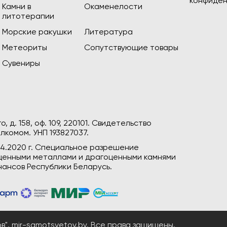
конфиден
Камни в
Окаменелости
литотерапии
Морские ракушки
Литература
Метеориты
Сопутствующие товары
Сувениры
, д. 158, оф. 109, 220101. Свидетельство
лкомом. УНП 193827037.
04.2020 г. Специальное разрешение
гоценными металлами и драгоценными камнями
ансов Республики Беларусь.
", mir-samotsvetov.by. Все права защищены.