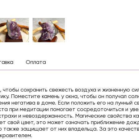
тавка
Оплата
 чтобы сохранить свежесть воздуха и жизненную си
у. Поместите камень у окна, чтобы он получал солн
ения негатива в доме. Если положить его на лунный 
ста при медитации помогает сосредоточиться и ув
страхи и невоздержанность. Магические свойства ка
т свой цвет, это может означать приближение дождя
о также защищает от них владельца. За это качест
окровителем.