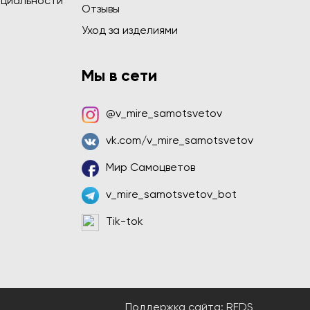
циальности
Отзывы
Уход за изделиями
Мы в сети
@v_mire_samotsvetov
vk.com/v_mire_samotsvetov
Мир Самоцветов
v_mire_samotsvetov_bot
Tik-tok
Поддержка сайта:
REDS