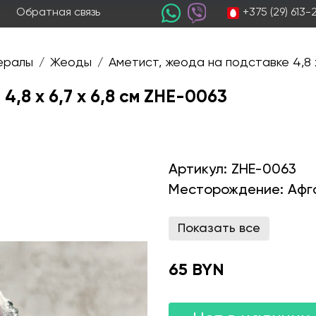
+375 (29) 613
Обратная связь
ералы
Жеоды
Аметист, жеода на подставке 4,8 х
/
/
,8 х 6,7 х 6,8 см ZHE-0063
Артикул:
ZHE-0063
Месторождение:
Афг
Показать все
65 BYN