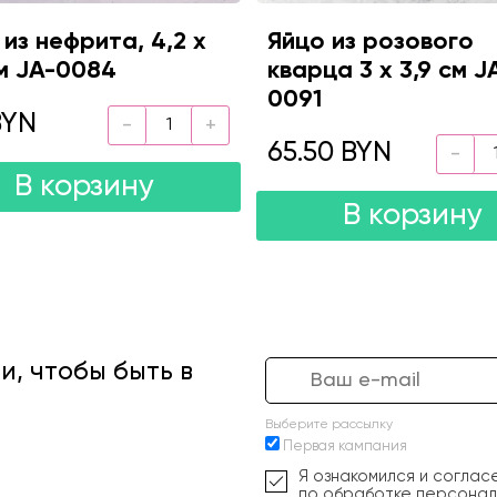
 из нефрита, 4,2 х
Яйцо из розового
см JA-0084
кварца 3 х 3,9 см J
0091
BYN
65.50 BYN
В корзину
В корзину
, чтобы быть в
Выберите рассылку
Первая кампания
Я ознакомился и соглас
по обработке персонал