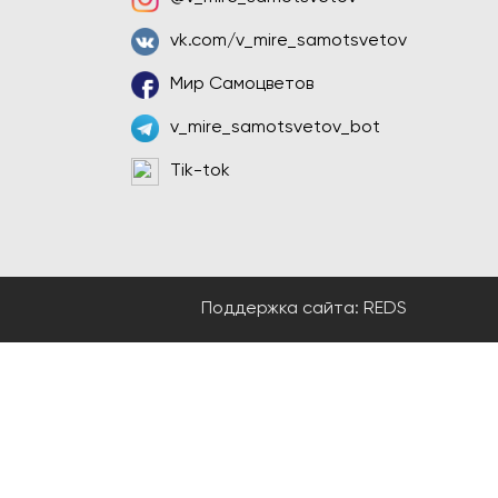
vk.com/v_mire_samotsvetov
Мир Самоцветов
v_mire_samotsvetov_bot
Tik-tok
Поддержка сайта:
REDS