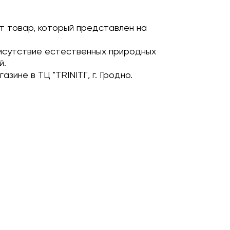
т товар, который представлен на
исутствие естественных природных
й.
зине в ТЦ "TRINITI", г. Гродно.