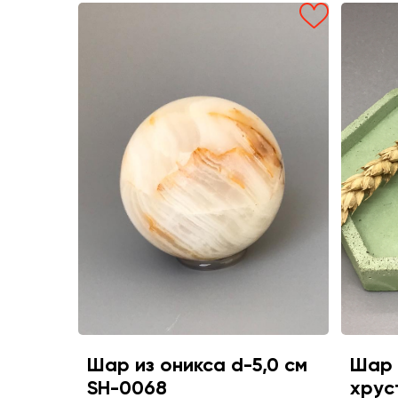
Шар из оникса d-5,0 см
Шар 
SH-0068
хрус