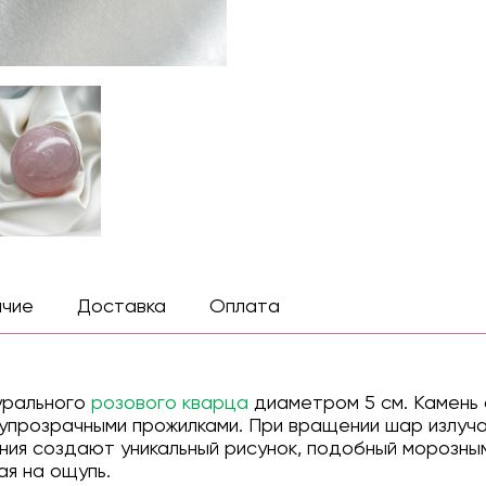
ичие
Доставка
Оплата
урального
розового кварца
диаметром 5 см. Камень
упрозрачными прожилками. При вращении шар излуч
ия создают уникальный рисунок, подобный морозным
ая на ощупь.