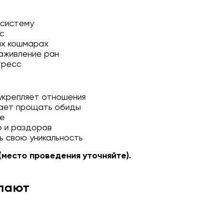
 систему
с
ых кошмарах
аживление ран
тресс
укрепляет отношения
гает прощать обиды
ие
р и раздоров
ь свою уникальность
место проведения уточняйте).
упают