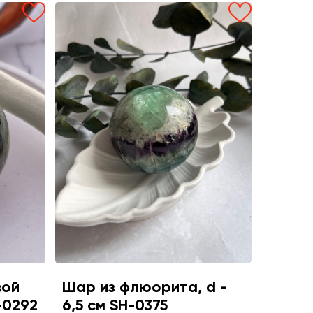
вой
Шар из флюорита, d -
-0292
6,5 см SH-0375