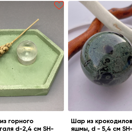
из горного
Шар из крокодило
таля d-2,4 см SH-
яшмы, d - 5,4 см SH