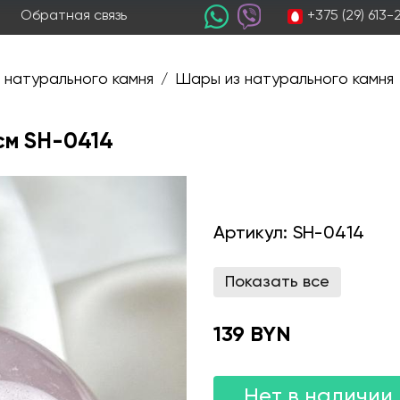
+375 (29) 613
Обратная связь
 натурального камня
Шары из натурального камня
/
см SH-0414
Артикул:
SH-0414
Показать все
139 BYN
Нет в наличии