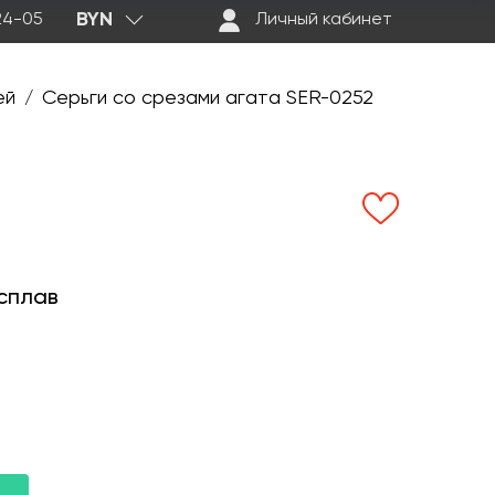
BYN
-24-05
Личный кабинет
ей
Серьги со срезами агата SER-0252
/
сплав