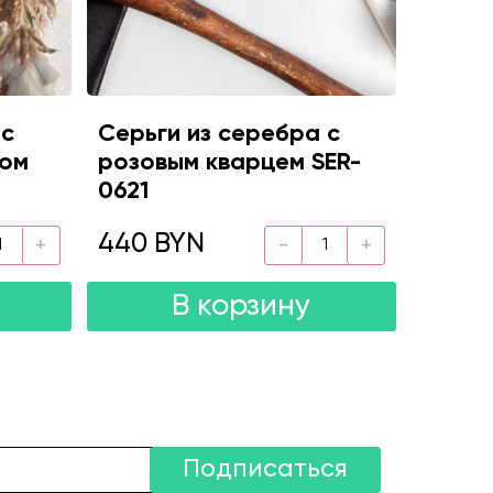
 с
Серьги из серебра с
лом
розовым кварцем SER-
0621
440 BYN
В корзину
Подписаться