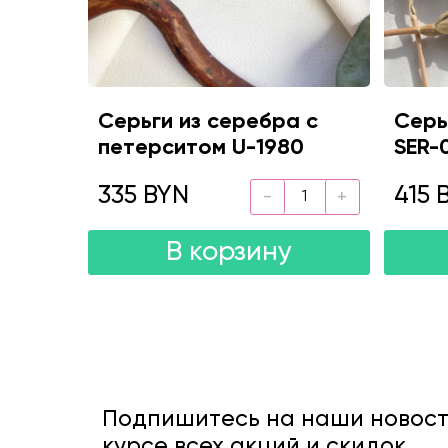
Серьги из серебра с
Серь
петерситом U-1980
SER-
335 BYN
415 
В корзину
Подпишитесь на наши новости
курсе всех акций и скидок.