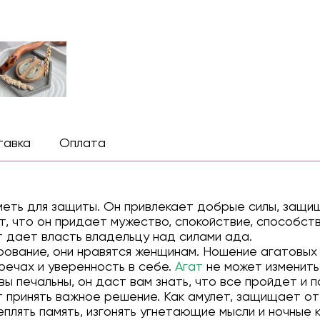
тавка
Оплата
меть для защиты. Он привлекает добрые силы, защи
т, что он придает мужество, спокойствие, способст
ат дает власть владельцу над силами ада.
ование, они нравятся женщинам. Ношение агатовых
речах и уверенность в себе.
Агат
не может изменить
вы печальны, он даст вам знать, что все пройдет и 
т принять важное решение. Как амулет, защищает от 
плять память, изгонять угнетающие мысли и ночные 