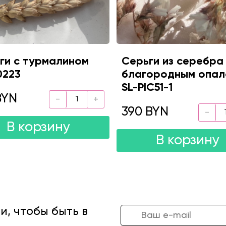
ги с турмалином
Серьги из серебра
0223
благородным опа
SL-PIC51-1
BYN
390 BYN
В корзину
В корзину
, чтобы быть в