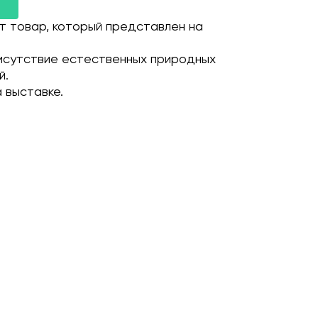
т товар, который представлен на
исутствие естественных природных
й.
 выставке.