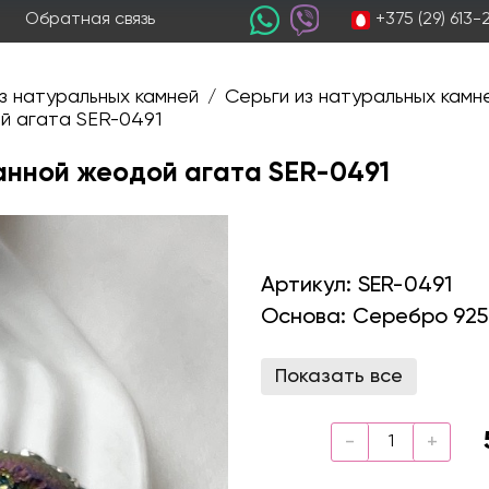
+375 (29) 613
Обратная связь
з натуральных камней
Серьги из натуральных камн
/
й агата SER-0491
анной жеодой агата SER-0491
Артикул:
SER-0491
Основа:
Серебро 925
Показать все