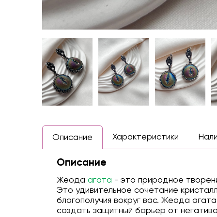
Характеристики
Нал
Описание
Описание
Жеода
агата
- это природное творени
Это удивительное сочетание кристалл
благополучия вокруг вас. Жеода агат
создать защитный барьер от негатива