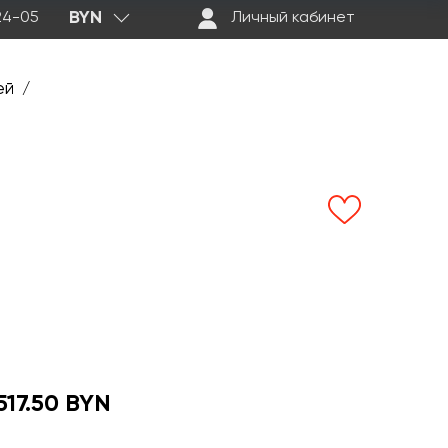
BYN
-24-05
Личный кабинет
ей
/
517.50 BYN