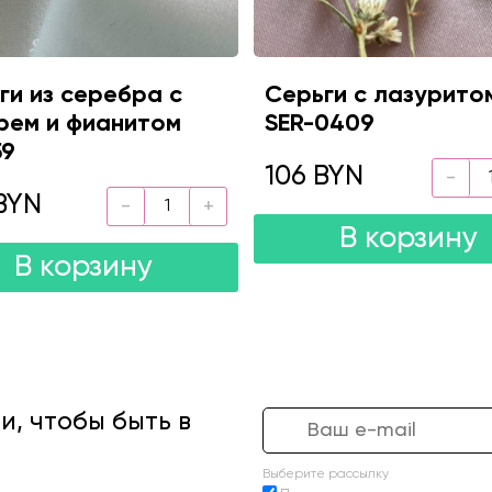
ги из серебра с
Серьги с лазурито
рем и фианитом
SER-0409
59
106 BYN
BYN
В корзину
В корзину
, чтобы быть в
Выберите рассылку