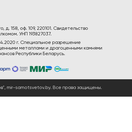
, д. 158, оф. 109, 220101. Свидетельство
лкомом. УНП 193827037.
04.2020 г. Специальное разрешение
гоценными металлами и драгоценными камнями
ансов Республики Беларусь.
", mir-samotsvetov.by. Все права защищены.