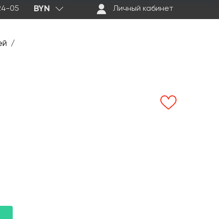
BYN
-24-05
Личный кабинет
ей
/