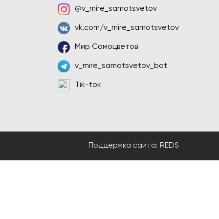
@v_mire_samotsvetov
vk.com/v_mire_samotsvetov
Мир Самоцветов
v_mire_samotsvetov_bot
Tik-tok
Поддержка сайта:
REDS