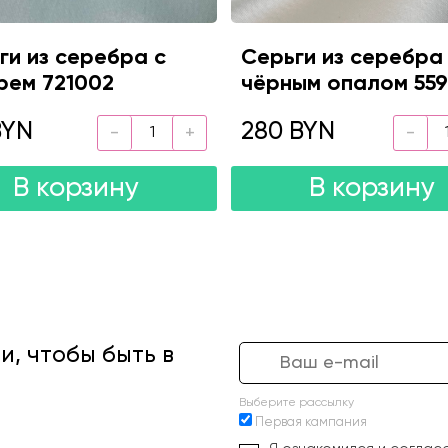
ги из серебра с
Серьги из серебра
рем 721002
чёрным опалом 55
BYN
280 BYN
В корзину
В корзину
, чтобы быть в
Выберите рассылку
Первая кампания