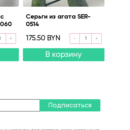
 с
Серьги из агата SER-
9060
0514
175.50 BYN
В корзину
Подписаться