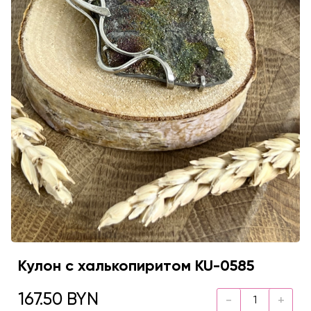
Кулон с халькопиритом KU-0585
167.50 BYN