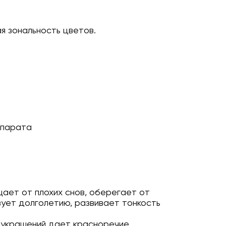
ая зональность цветов.
ппарата
щает от плохих снов, оберегает от
вует долголетию, развивает тонкость
 украшений дает красноречие,