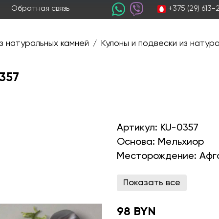
+375 (29) 613
Обратная связь
з натуральных камней
Кулоны и подвески из натур
/
0357
Артикул:
KU-0357
Основа:
Мельхиор
Месторождение:
Афг
Показать все
98 BYN