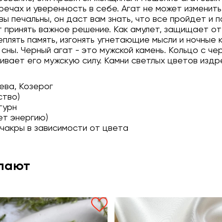
речах и уверенность в себе. Агат не может изменить
вы печальны, он даст вам знать, что все пройдет и 
т принять важное решение. Как амулет, защищает от 
плять память, изгонять угнетающие мысли и ночные 
 сны. Черный агат - это мужской камень. Кольцо с ч
ивает его мужскую силу. Камни светлых цветов изд
ева, Козерог
ство)
турн
ет энергию)
 чакры в зависимости от цвета
упают