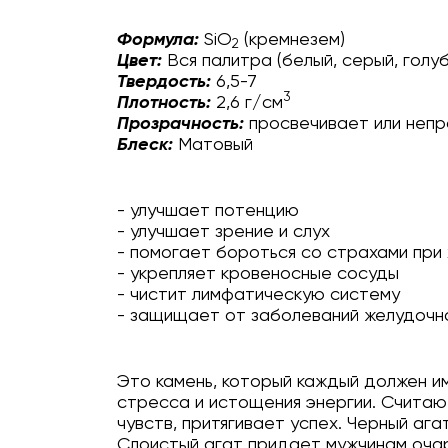
Формула:
SiO
(кремнезем)
2
Цвет:
Вся палитра (белый, cерый, голу
Твердость:
6,5-7
3
Плотность:
2,6 г/см
Прозрачность:
просвечивает или непр
Блеск:
Матовый
- улучшает потенцию
- улучшает зрение и слух
- помогает бороться со страхами при
- укрепляет кровеносные сосуды
- чистит лимфатическую систему
- защищает от заболеваний желудочн
Это камень, который каждый должен и
стресса и истощения энергии. Считаю
чувств, притягивает успех. Черный аг
Слоистый агат придает мужчинам очар