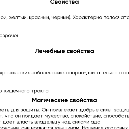
Свойства
бой, желтый, красный, черный). Характерна полосчат
озрачен
Лечебные свойства
 хронических заболеваниях опорно-двигательного а
о-кишечного тракта
Магические свойства
меть для защиты. Он привлекает добрые силы, защи
т, что он придает мужество, спокойствие, способст
ат дает власть владельцу над силами ада.
ование, они нравятся женщинам. Ношение агатовых