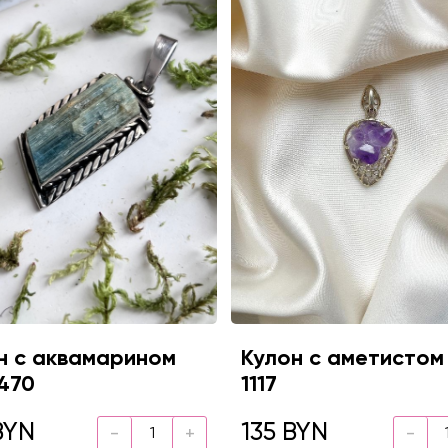
н с аквамарином
Кулон с аметистом
470
1117
BYN
135 BYN