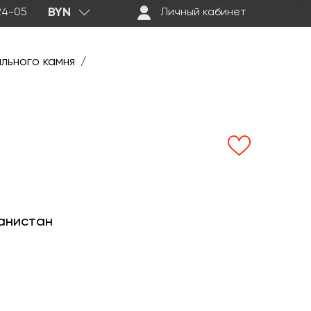
BYN
-24-05
Личный кабинет
ального камня
/
анистан