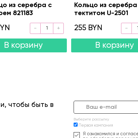
цо из серебра с
Кольцо из серебра
рем 821183
тектитом U-2501
BYN
255 BYN
В корзину
В корзину
, чтобы быть в
Выберите рассылку
Первая кампания
Я ознакомился и соглас