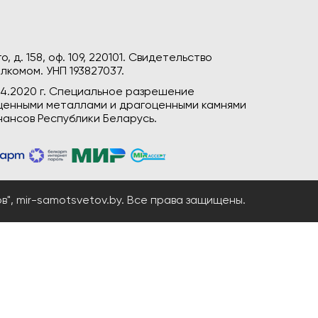
, д. 158, оф. 109, 220101. Свидетельство
лкомом. УНП 193827037.
04.2020 г. Специальное разрешение
гоценными металлами и драгоценными камнями
ансов Республики Беларусь.
", mir-samotsvetov.by. Все права защищены.