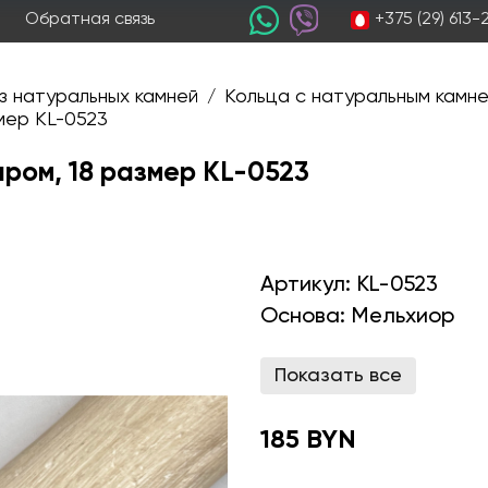
+375 (29) 613
Обратная связь
з натуральных камней
Кольца с натуральным камн
/
мер KL-0523
аром, 18 размер KL-0523
Артикул:
KL-0523
Основа:
Мельхиор
Показать все
185 BYN