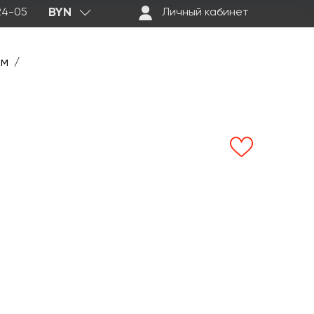
BYN
-24-05
Личный кабинет
ем
/