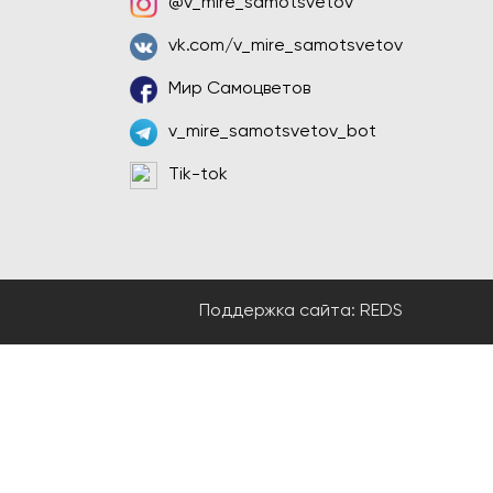
@v_mire_samotsvetov
vk.com/v_mire_samotsvetov
Мир Самоцветов
v_mire_samotsvetov_bot
Tik-tok
Поддержка сайта:
REDS