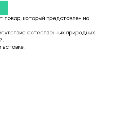
т товар, который представлен на
исутствие естественных природных
й.
 вставке.