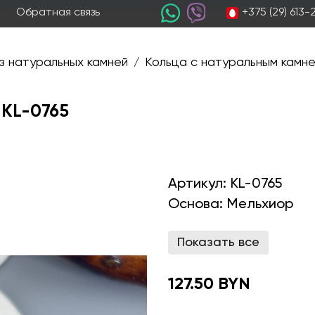
+375 (29) 613
Обратная связь
з натуральных камней
Кольца с натуральным камн
/
 KL-0765
Артикул:
KL-0765
Основа:
Мельхиор
Показать все
127.50 BYN