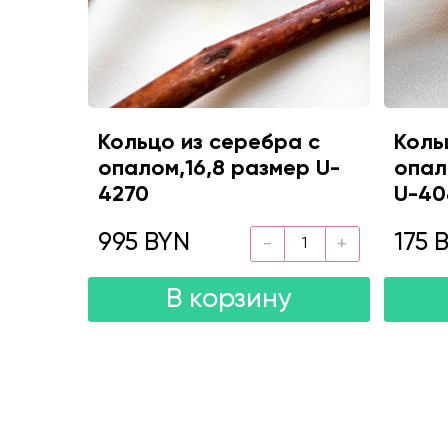
Кольцо из серебра с
Коль
опалом,16,8 размер U-
опал
4270
U-40
995 BYN
175 
В корзину