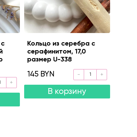
 с
Кольцо из серебра с
й
серафинитом, 17,0
р
размер U-338
145 BYN
В корзину