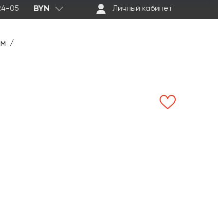
BYN
-24-05
Личный кабинет
ем
/