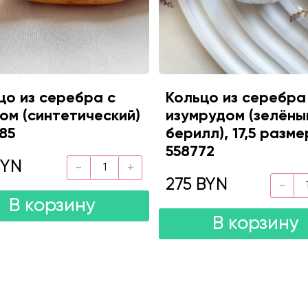
цо из серебра с
Кольцо из серебра
ом (синтетический)
изумрудом (зелёны
85
берилл), 17,5 разме
558772
BYN
275 BYN
В корзину
В корзину