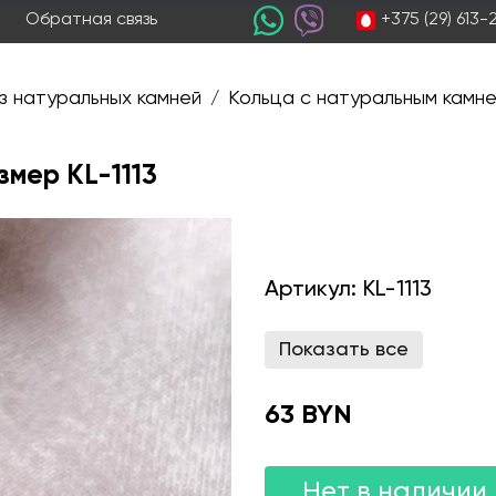
+375 (29) 613
Обратная связь
з натуральных камней
Кольца с натуральным камн
/
змер KL-1113
Артикул:
KL-1113
Показать все
63 BYN
Нет в наличии