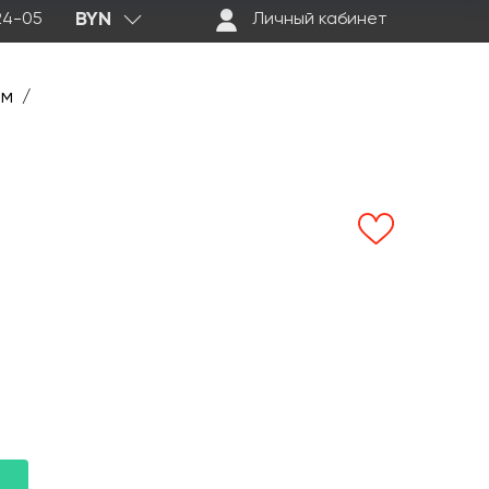
BYN
-24-05
Личный кабинет
ем
/