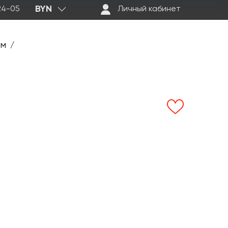
BYN
-24-05
Личный кабинет
ем
/