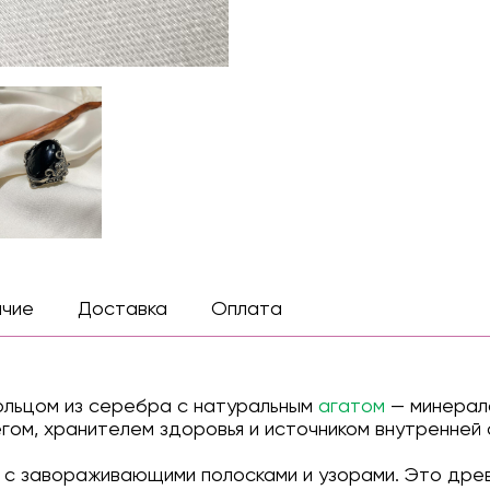
ичие
Доставка
Оплата
кольцом из серебра с натуральным
агатом
— минерало
ом, хранителем здоровья и источником внутренней 
ь с завораживающими полосками и узорами. Это древ