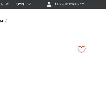
BYN
-24-05
Личный кабинет
ем
/