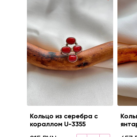
Кольцо из серебра с
Коль
кораллом U-3355
янта