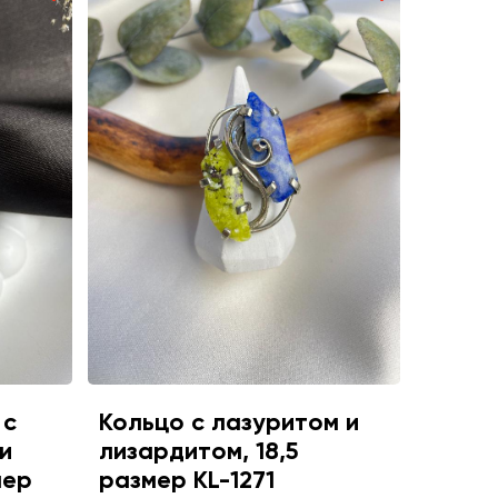
 с
Кольцо с лазуритом и
и
лизардитом, 18,5
мер
размер KL-1271