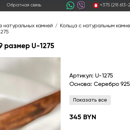
+375 (29) 613
Обратная связь
з натуральных камней
Кольца с натуральным камн
/
1275
9 размер U-1275
Артикул:
U-1275
Основа:
Серебро 925
Показать все
345 BYN