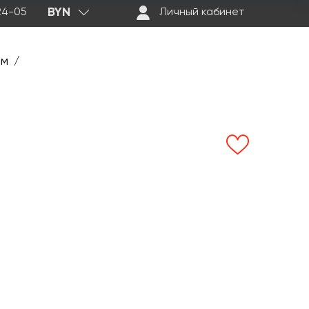
BYN
-24-05
Личный кабинет
ем
/