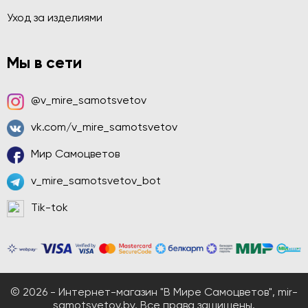
Уход за изделиями
Мы в сети
@v_mire_samotsvetov
vk.com/v_mire_samotsvetov
Мир Самоцветов
v_mire_samotsvetov_bot
Tik-tok
© 2026 - Интернет-магазин "В Мире Самоцветов", mir-
samotsvetov.by. Все права защищены.