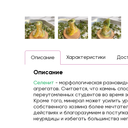
Характеристики
Дос
Описание
Описание
Селенит
- морфологическая разновидн
агрегатов. Считается, что камень спо
переутомленных студентов во время эк
Кроме того, минерал может усилить у
собственного хозяина более мечтател
действиях и благоразумием в поступк
неурядицы и избегать большинства не