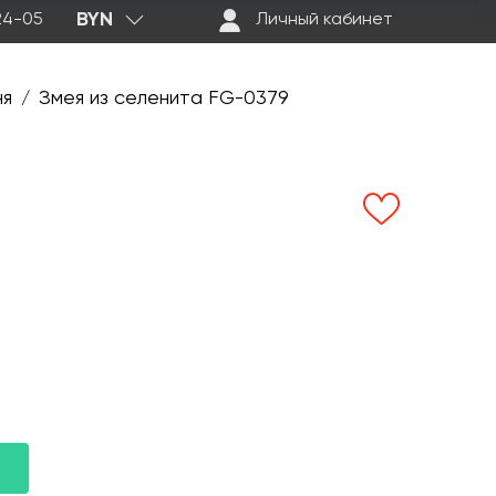
BYN
-24-05
Личный кабинет
ня
Змея из селенита FG-0379
/