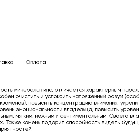
тавка
Оплата
ость минерала гипс, отличается характерным пара
собен очистить и успокоить напряженный разум (осо
заменов), повысить концентрацию внимания, укрепи
ровень эмоциональности владельца, повысить уровен
ьным, мягким, нежным и сентиментальным. Своего в
ах. Также камень подарит способность видеть будущ
приятностей.