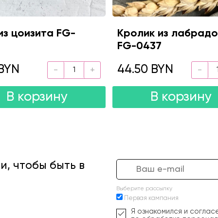
из цоизита FG-
Кролик из лабрад
0
FG-0437
BYN
44.50 BYN
В корзину
В корзину
, чтобы быть в
Выберите рассылку
Первая кампания
Я ознакомился и соглас