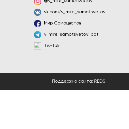
@v_mire_samotsvetov
vk.com/v_mire_samotsvetov
Мир Самоцветов
v_mire_samotsvetov_bot
Tik-tok
Поддержка сайта:
REDS