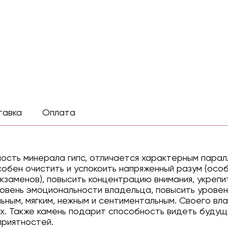
тавка
Оплата
ость минерала гипс, отличается характерным пара
собен очистить и успокоить напряженный разум (осо
заменов), повысить концентрацию внимания, укрепи
ровень эмоциональности владельца, повысить уровен
ьным, мягким, нежным и сентиментальным. Своего в
ах. Также камень подарит способность видеть будущ
приятностей.