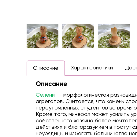
Характеристики
Дос
Описание
Описание
Селенит
- морфологическая разновидн
агрегатов. Считается, что камень спо
переутомленных студентов во время эк
Кроме того, минерал может усилить у
собственного хозяина более мечтател
действиях и благоразумием в поступк
неурядицы и избегать большинства не