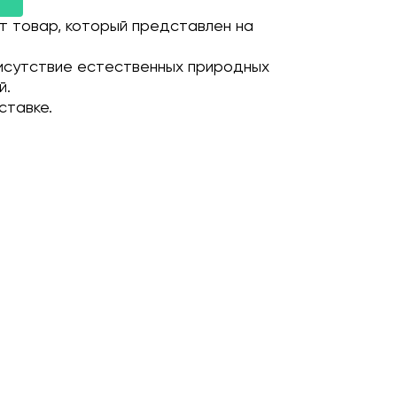
т товар, который представлен на
исутствие естественных природных
й.
ставке.