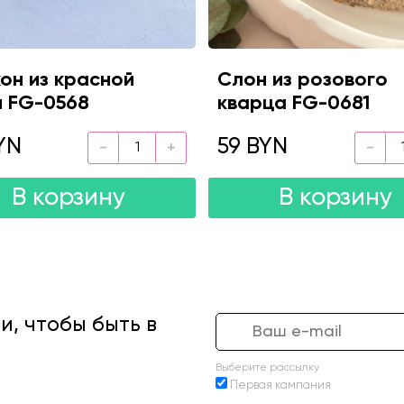
он из красной
Слон из розового
 FG-0568
кварца FG-0681
YN
59 BYN
В корзину
В корзину
, чтобы быть в
Выберите рассылку
Первая кампания