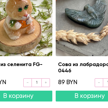
 из селенита FG-
Сова из лабрадор
0446
YN
89 BYN
В корзину
В корзину