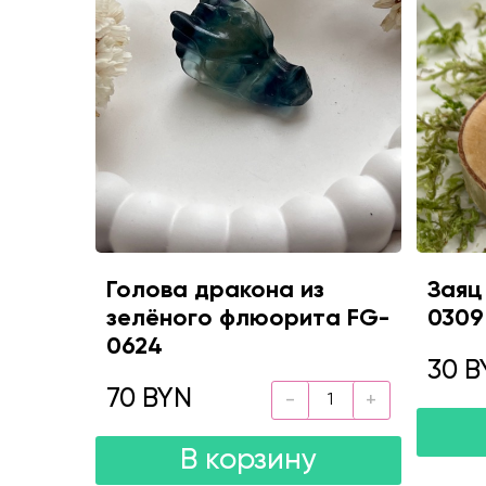
Голова дракона из
Заяц
зелёного флюорита FG-
0309
0624
30 B
70 BYN
В корзину