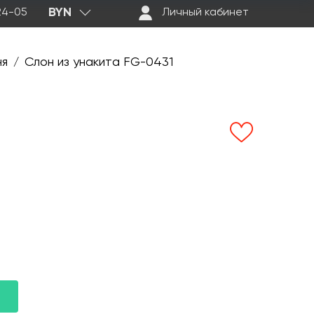
BYN
-24-05
Личный кабинет
ня
Слон из унакита FG-0431
/