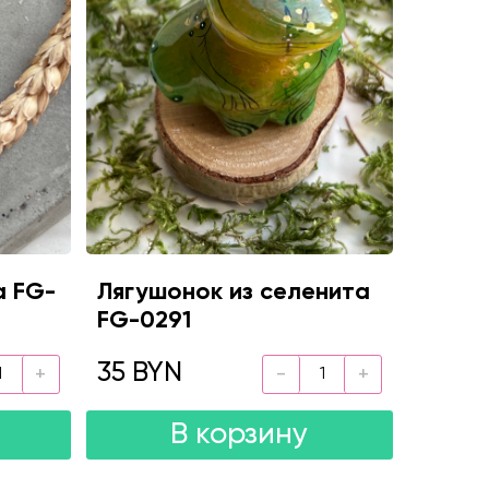
а FG-
Лягушонок из селенита
FG-0291
35 BYN
В корзину