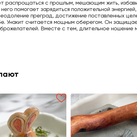
ет распрощаться с прошлым, мешающим жить, избавит
 него помогает зарядиться положительной энергие
реодоление преград, достижение поставленных целе
бе. Унакит считается мощным оберегом. Он защища
едоброжелателей. Вместе с тем, длительное ношение
упают