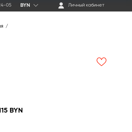
BYN
-24-05
Личный кабинет
ня
/
115 BYN