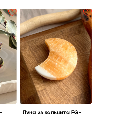
-
Луна из кальцита FG-