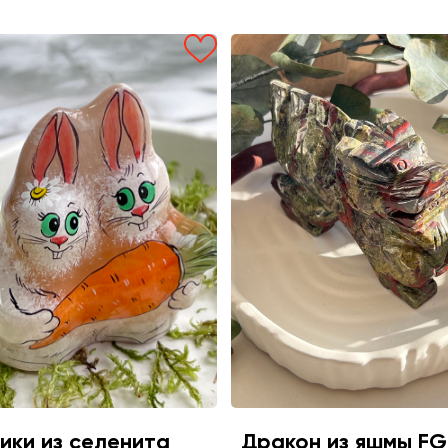
ики из селенита
Дракон из яшмы FG