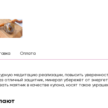
тавка
Оплата
турную медитацию реализации, повысить уверенност
аз отличный защитник, минерал убережёт от энергет
вать маятник в качестве кулона, носят такое украше
упают