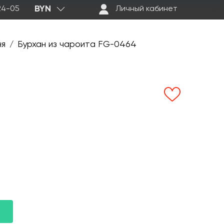
BYN
-24-05
Личный кабинет
ня
Бурхан из чароита FG-0464
/