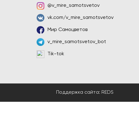
@v_mire_samotsvetov
vk.com/v_mire_samotsvetov
Мир Самоцветов
v_mire_samotsvetov_bot
Tik-tok
Поддержка сайта:
REDS