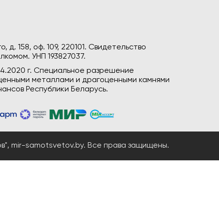
, д. 158, оф. 109, 220101. Свидетельство
лкомом. УНП 193827037.
04.2020 г. Специальное разрешение
гоценными металлами и драгоценными камнями
ансов Республики Беларусь.
", mir-samotsvetov.by. Все права защищены.