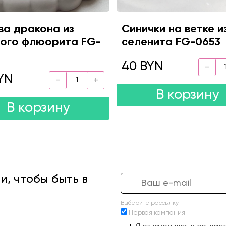
ва дракона из
Синички на ветке и
ого флюорита FG-
селенита FG-0653
40 BYN
YN
В корзину
В корзину
, чтобы быть в
Выберите рассылку
Первая кампания