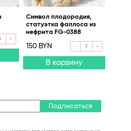
з
Символ плодородия,
статуэтка фаллоса из
нефрита FG-0388
150 BYN
В корзину
Подписаться