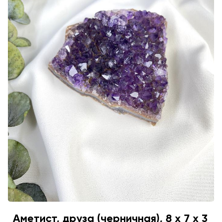
Аметист, друза (черничная), 8 х 7 х 3