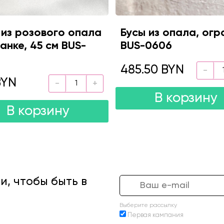
 из розового опала
Бусы из опала, огр
анке, 45 см BUS-
BUS-0606
485.50 BYN
BYN
В корзину
В корзину
, чтобы быть в
Выберите рассылку
Первая кампания