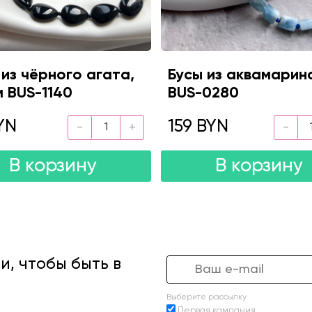
 из чёрного агата,
Бусы из аквамарин
м BUS-1140
BUS-0280
YN
159 BYN
В корзину
В корзину
, чтобы быть в
Выберите рассылку
Первая кампания