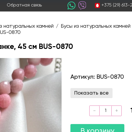
+375 (29) 613
Обратная связь
з натуральных камней
Бусы из натуральных камней
/
BUS-0870
анке, 45 см BUS-0870
Артикул:
BUS-0870
Показать все
В корзину