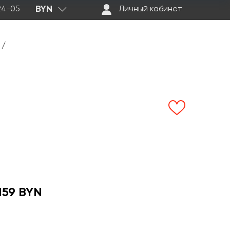
BYN
-24-05
Личный кабинет
/
159 BYN