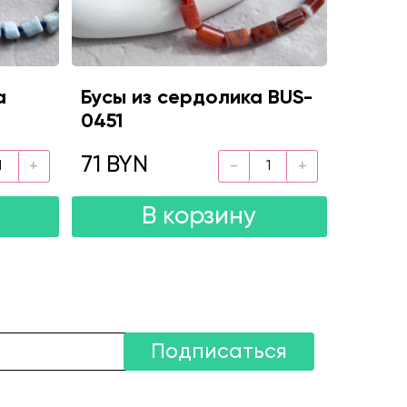
а
Бусы из сердолика BUS-
0451
71 BYN
В корзину
Подписаться