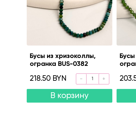
Бусы из хризоколлы,
Бусы
огранка BUS-0382
огра
218.50 BYN
203.
В корзину