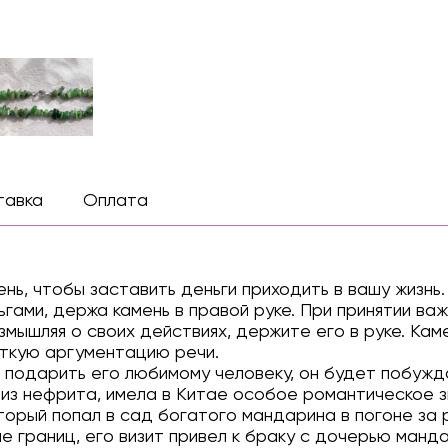
тавка
Оплата
ень, чтобы заставить деньги приходить в вашу жизн
ьгами, держа камень в правой руке. При принятии ва
змышляя о своих действиях, держите его в руке. Ка
еткую аргументацию речи.
и подарить его любимому человеку, он будет побужда
 из нефрита, имела в Китае особое романтическое з
торый попал в сад богатого мандарина в погоне за 
е границ, его визит привел к браку с дочерью ман