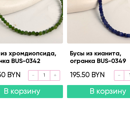
 из хромдиопсида,
Бусы из кианита,
нка BUS-0342
огранка BUS-0349
50 BYN
195.50 BYN
В корзину
В корзину