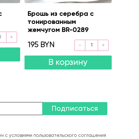
с
Брошь из серебра с
тонированным
жемчугом BR-0289
195 BYN
В корзину
Подписаться
ен с условиями пользовательского соглашения