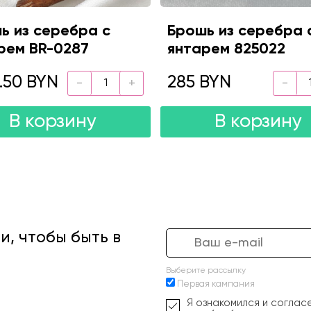
ь из серебра с
Брошь из серебра 
рем BR-0287
янтарем 825022
8.50 BYN
285 BYN
В корзину
В корзину
, чтобы быть в
Выберите рассылку
Первая кампания
Я ознакомился и соглас