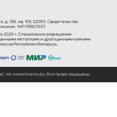
, д. 158, оф. 109, 220101. Свидетельство
лкомом. УНП 193827037.
04.2020 г. Специальное разрешение
гоценными металлами и драгоценными камнями
ансов Республики Беларусь.
", mir-samotsvetov.by. Все права защищены.