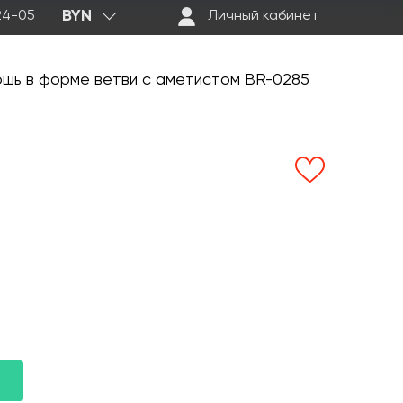
BYN
-24-05
Личный кабинет
шь в форме ветви с аметистом BR-0285