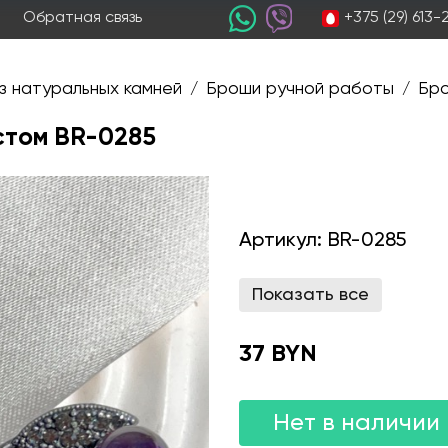
+375 (29) 613
Обратная связь
з натуральных камней
Броши ручной работы
Бро
/
/
стом BR-0285
Артикул:
BR-0285
Показать все
37 BYN
Нет в наличии