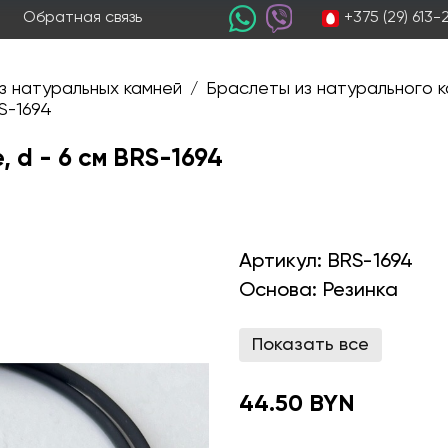
+375 (29) 613
Обратная связь
з натуральных камней
Браслеты из натурального к
/
S-1694
 d - 6 см BRS-1694
Артикул:
BRS-1694
Основа:
Резинка
Показать все
44.50 BYN