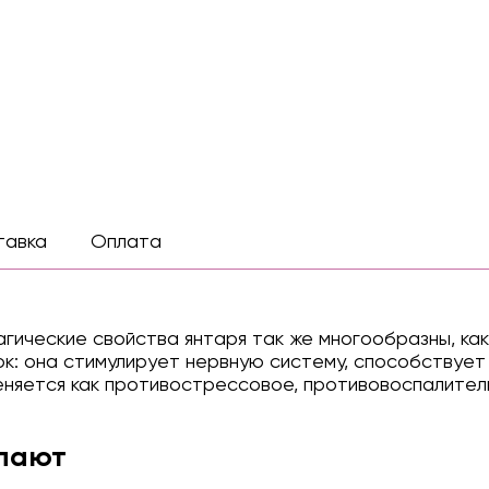
тавка
Оплата
Магические свойства янтаря так же многообразны, ка
ок: она стимулирует нервную систему, способствует
меняется как противострессовое, противовоспалител
упают