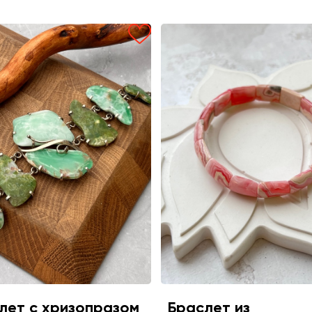
лет с хризопразом
Браслет из