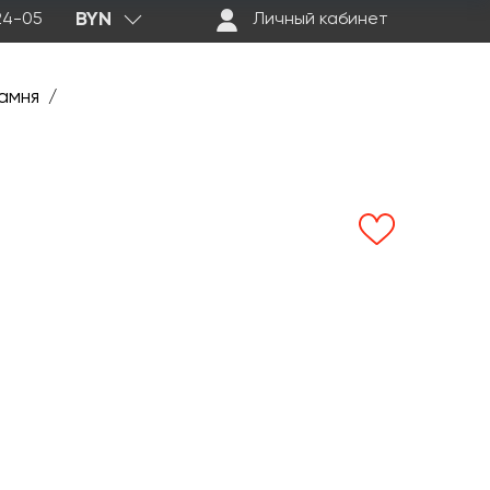
BYN
-24-05
Личный кабинет
амня
/