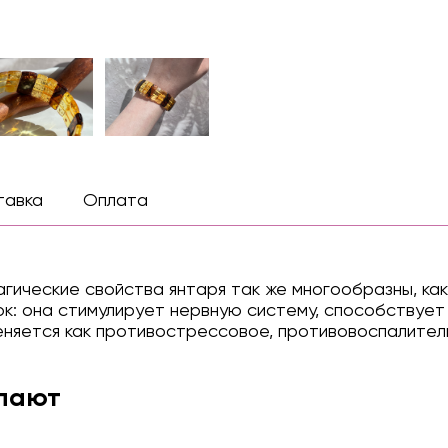
тавка
Оплата
Магические свойства янтаря так же многообразны, ка
ок: она стимулирует нервную систему, способствует
меняется как противострессовое, противовоспалител
упают