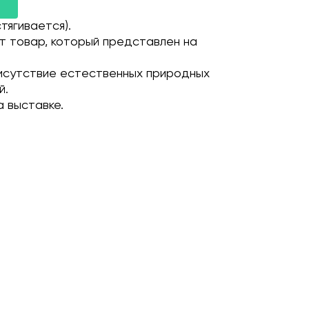
тягивается).
т товар, который представлен на
исутствие естественных природных
й.
 выставке.