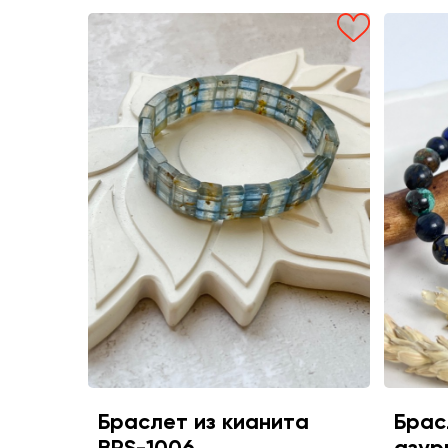
Браслет из кианита
Брас