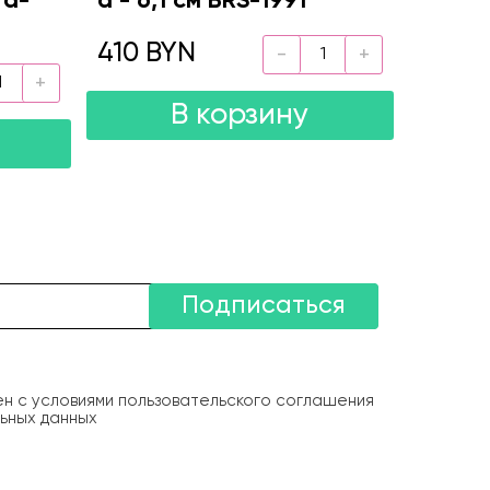
 d-
d - 6,1 см BRS-1991
410 BYN
В корзину
Подписаться
ен с условиями пользовательского соглашения
ьных данных