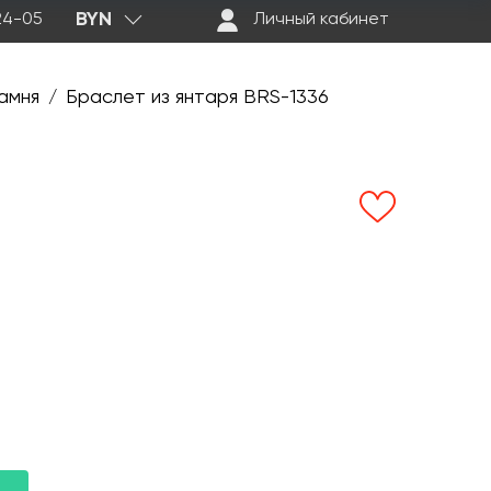
BYN
-24-05
Личный кабинет
амня
Браслет из янтаря BRS-1336
/