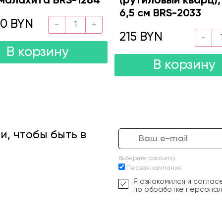
малахита BRS-1284
(рутиловый кварц),
6,5 см BRS-2033
50 BYN
215 BYN
В корзину
В корзину
, чтобы быть в
Выберите рассылку
Первая кампания
Я ознакомился и соглас
по обработке персонал