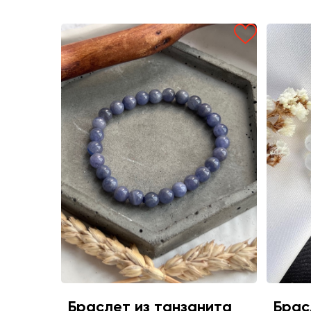
Браслет из танзанита
Брас