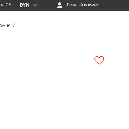
BYN
-24-05
Личный кабинет
амня
/