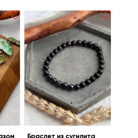
азом
Браслет из сугилита