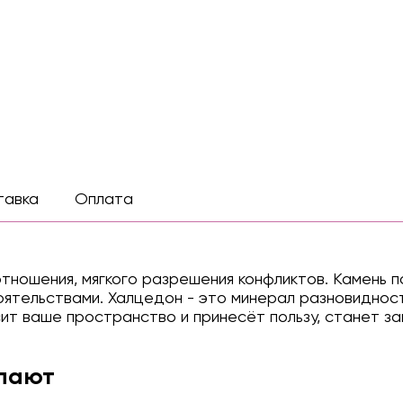
тавка
Оплата
тношения, мягкого разрешения конфликтов. Камень п
тоятельствами. Халцедон - это минерал разновидно
ит ваше пространство и принесёт пользу, станет з
упают