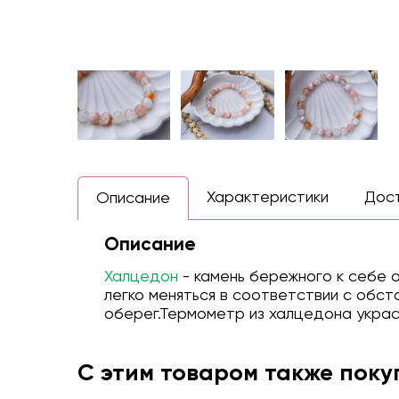
Характеристики
Дос
Описание
Описание
Х
алцедон
- камень бережного к себе о
легко меняться в соответствии с обс
оберег.Термометр из халцедона украс
С этим товаром также пок