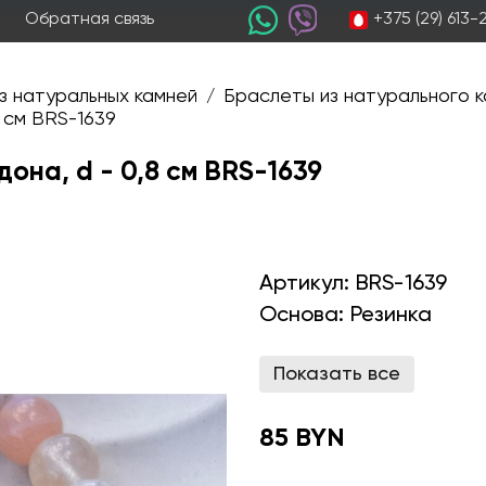
+375 (29) 613
Обратная связь
з натуральных камней
Браслеты из натурального к
/
 см BRS-1639
она, d - 0,8 см BRS-1639
Артикул:
BRS-1639
Основа:
Резинка
Показать все
85 BYN