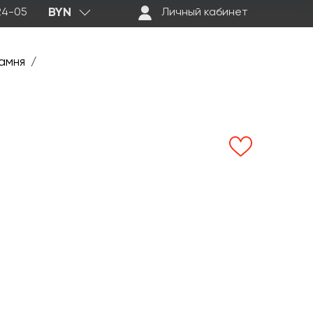
BYN
-24-05
Личный кабинет
амня
/