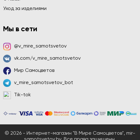
Уход за изделиями
Мы в сети
@v_mire_samotsvetov
vk.com/v_mire_samotsvetov
Мир Самоцветов
v_mire_samotsvetov_bot
Tik-tok
© 2026 - Интернет-магазин "В Мире Самоцветов", mir-
samotsvetov.by. Все права защищены.