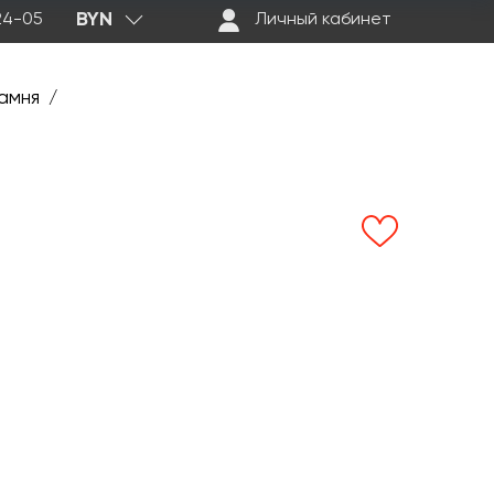
BYN
-24-05
Личный кабинет
амня
/