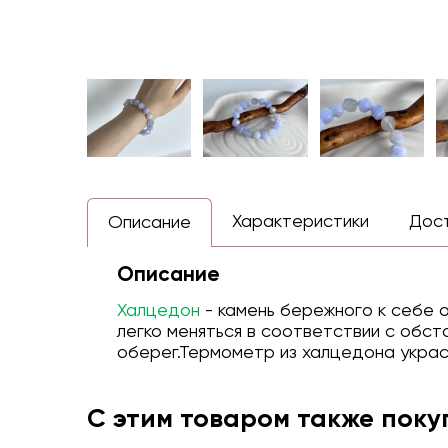
Характеристики
Дос
Описание
Описание
Х
алцедон
- камень бережного к себе о
легко меняться в соответствии с обс
оберег.Термометр из халцедона украс
С этим товаром также пок