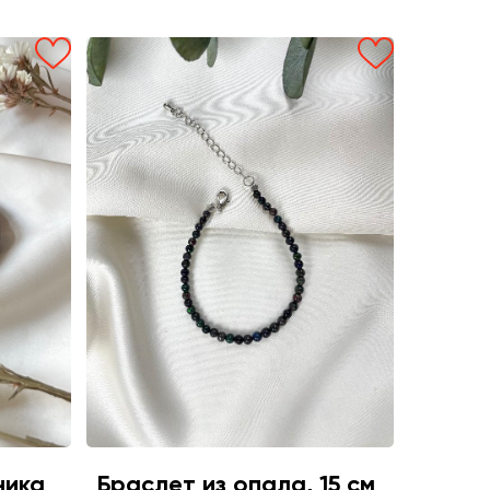
ника
Браслет из опала, 15 см