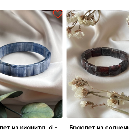
лет из кианита, d -
Браслет из солнеч