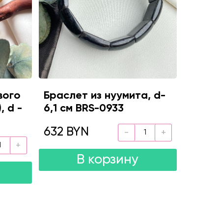
вого
Браслет из нуумита, d-
, d -
6,1 см BRS-0933
632 BYN
В корзину