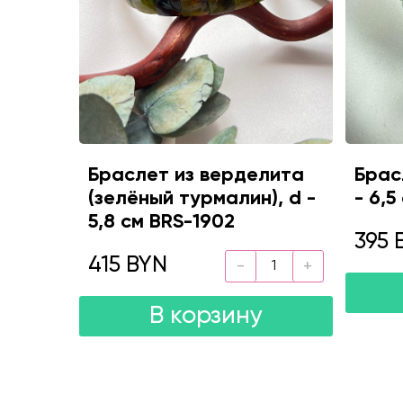
Браслет из верделита
Брас
(зелёный турмалин), d -
- 6,5
5,8 см BRS-1902
395 
415 BYN
В корзину