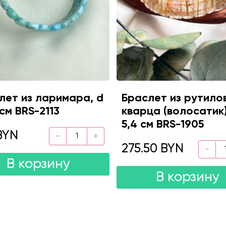
лет из ларимара, d
Браслет из рутило
 см BRS-2113
кварца (волосатик)
5,4 см BRS-1905
BYN
275.50 BYN
В корзину
В корзину