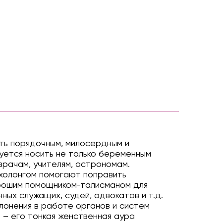
ть порядочным, милосердным и
уется носить не только беременным
рачам, учителям, астрономам.
ахолонгом помогают поправить
орошим помощником-талисманом для
ных служащих, судей, адвокатов и т.д.
лонения в работе органов и систем
м – его тонкая женственная аура