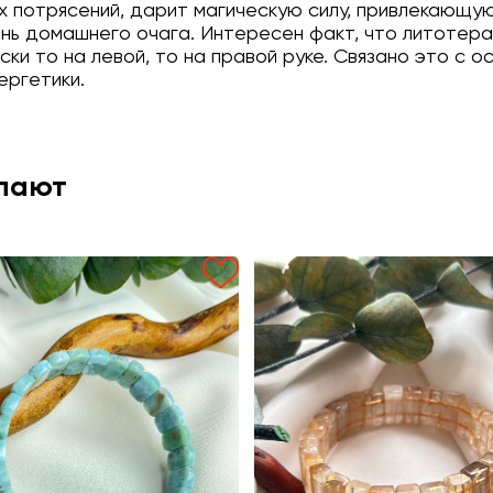
 потрясений, дарит магическую силу, привлекающую
онь домашнего очага. Интересен факт, что литотер
ски то на левой, то на правой руке. Связано это с
ергетики.
упают