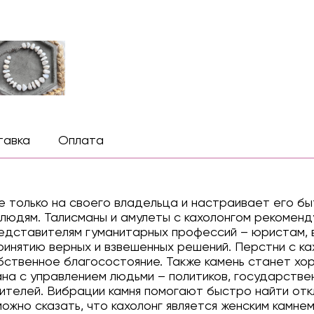
тавка
Оплата
 только на своего владельца и настраивает его бы
людям. Талисманы и амулеты с кахолонгом рекоменд
едставителям гуманитарных профессий – юристам, в
инятию верных и взвешенных решений. Перстни с к
бственное благосостояние. Также камень станет х
ана с управлением людьми – политиков, государствен
лителей. Вибрации камня помогают быстро найти отк
можно сказать, что кахолонг является женским камне