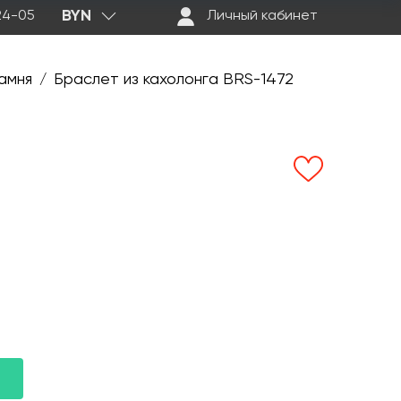
BYN
-24-05
Личный кабинет
амня
Браслет из кахолонга BRS-1472
/