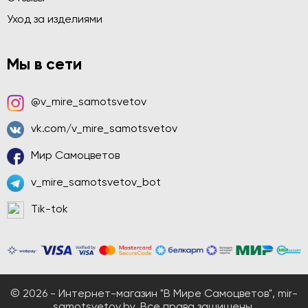
Уход за изделиями
Мы в сети
@v_mire_samotsvetov
vk.com/v_mire_samotsvetov
Мир Самоцветов
v_mire_samotsvetov_bot
Tik-tok
© 2026 - Интернет-магазин "В Мире Самоцветов", mir-
samotsvetov.by. Все права защищены.