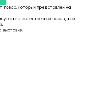
т товар, который представлен на
исутствие естественных природных
й.
 выставке.