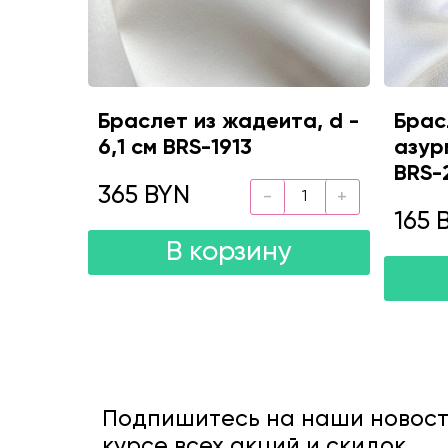
Браслет из жадеита, d -
Брас
6,1 см BRS-1913
азур
BRS-
365 BYN
165 
В корзину
Подпишитесь на наши новости
курсе всех акций и скидок.