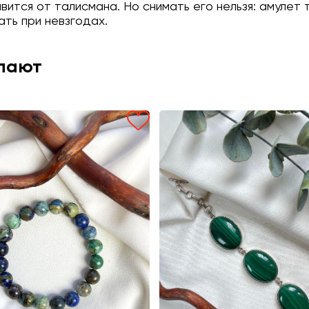
авится от талисмана. Но снимать его нельзя: амуле
ать при невзгодах.
упают