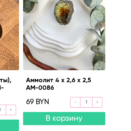
ты),
Аммолит 4 х 2,6 х 2,5
M-
AM-0086
69 BYN
В корзину