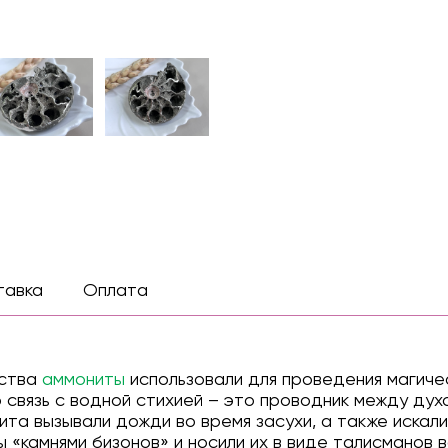
тавка
Оплата
ества
аммониты
использовали для проведения магичес
связь с водной стихией – это проводник между дух
та вызывали дожди во время засухи, а также искали
«камнями бизонов» и носили их в виде талисманов 