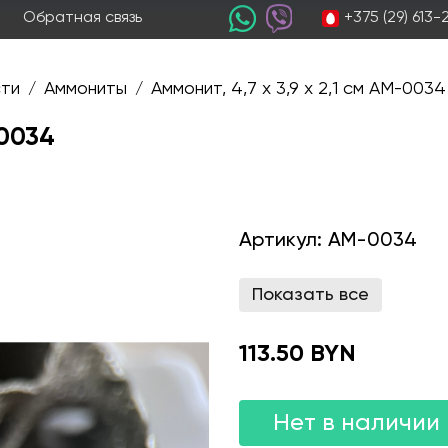
+375 (29) 613
Обратная связь
ти
Аммониты
Аммонит, 4,7 х 3,9 х 2,1 см AM-0034
/
/
-0034
Артикул:
AM-0034
Показать все
113.50 BYN
Нет в наличии