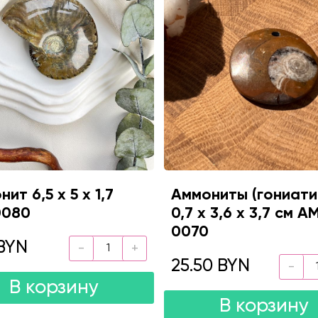
ит 6,5 х 5 х 1,7
Аммониты (гониати
0080
0,7 х 3,6 х 3,7 см A
0070
BYN
25.50 BYN
В корзину
В корзину