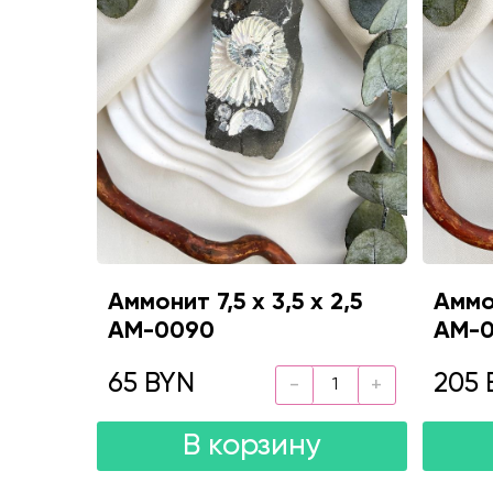
Аммонит 7,5 х 3,5 х 2,5
Аммон
AM-0090
AM-
65 BYN
205 
В корзину