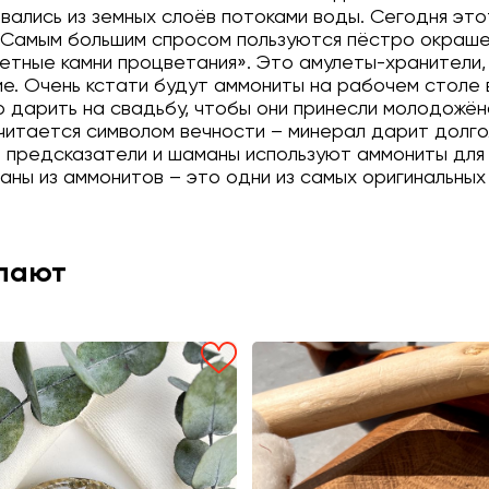
ывались из земных слоёв потоками воды. Сегодня эт
. Самым большим спросом пользуются пёстро окраш
етные камни процветания». Это амулеты-хранители,
е. Очень кстати будут аммониты на рабочем столе в
о дарить на свадьбу, чтобы они принесли молодожён
читается символом вечности – минерал дарит долго
предсказатели и шаманы используют аммониты для с
аны из аммонитов – это одни из самых оригинальных
упают