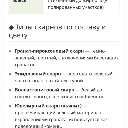
Блеск
Стеклянный до жирного (у
полированных участков)
◆ Типы скарнов по составу и
цвету
Гранат-пироксеновый скарн
— тёмно-
зелёный, плотный, с включениями блестящих
гранатов.
Эпидозовый скарн
— желтовато-зелёный,
часто с полосчатой текстурой.
Волластонитовый скарн
— белый до
светло-серого, с шелковистым блеском.
Ювелирный скарн (кьянит)
—
просвечивающий зелёный материал с
вкраплениями граната, используется как
поделочный камень.