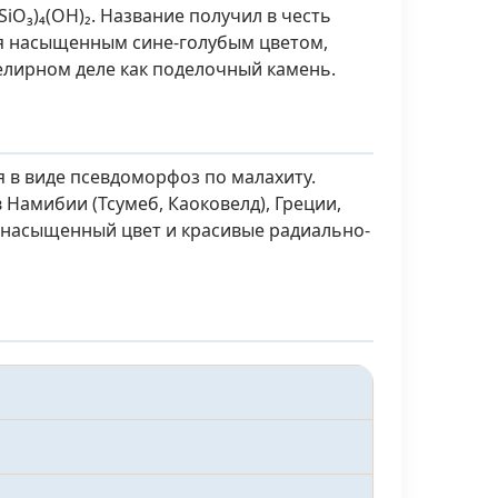
O₃)₄(OH)₂. Название получил в честь
тся насыщенным сине-голубым цветом,
елирном деле как поделочный камень.
 в виде псевдоморфоз по малахиту.
 Намибии (Тсумеб, Каоковелд), Греции,
а насыщенный цвет и красивые радиально-