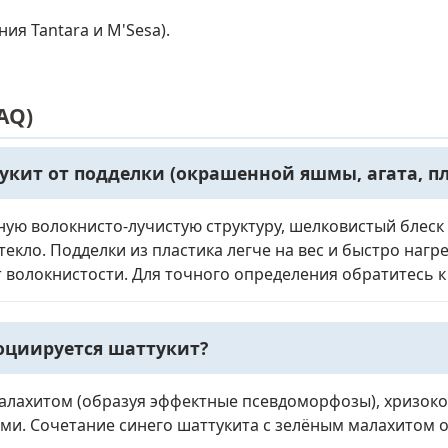
ия Tantara и M'Sesa).
AQ)
кит от подделки (окрашенной яшмы, агата, пл
ую волокнисто-лучистую структуру, шелковистый блеск
текло. Подделки из пластика легче на вес и быстро нагр
волокнистости. Для точного определения обратитесь к
оциируется шаттукит?
алахитом (образуя эффектные псевдоморфозы), хризокол
и. Сочетание синего шаттукита с зелёным малахитом 