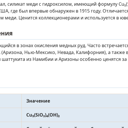
, силикат меди с гидроксилом, имеющий формулу Cu₅(Si
 США, где был впервые обнаружен в 1915 году. Отличае
 меди. Ценится коллекционерами и используется в юв
ения
ийся в зонах окисления медных руд. Часто встречается
Аризона, Нью-Мексико, Невада, Калифорния), а также в
цы шаттукита из Намибии и Аризоны особенно ценятся з
Значение
Cu₅(SiO₃)₄(OH)₂