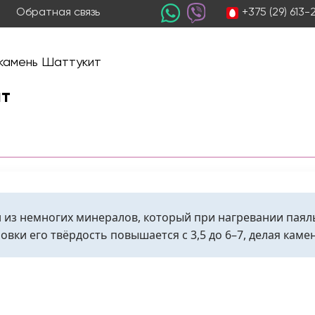
+375 (29) 613
Обратная связь
камень Шаттукит
ит
 из немногих минералов, который при нагревании паял
овки его твёрдость повышается с 3,5 до 6–7, делая кам