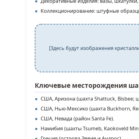
Декоративные изделия: вазы, шкатулки,
Коллекционирование: штуфные образцы
[Здесь будут изображения кристалл
Ключевые месторождения ша
США, Аризона (шахта Shattuck, Bisbee; ша
США, Нью-Мексико (шахта Buckhorn, Red 
США, Невада (район Santa Fe).
Намибия (шахты Tsumeb, Kaokoveld Min
Греция (острова Эввия и Андрос).