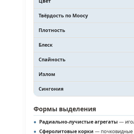
Цвет
Твёрдость по Моосу
Плотность
Блеск
Спайность
Излом
Сингония
Формы выделения
Радиально-лучистые агрегаты
— игол
Сферолитовые корки
— почковидные 