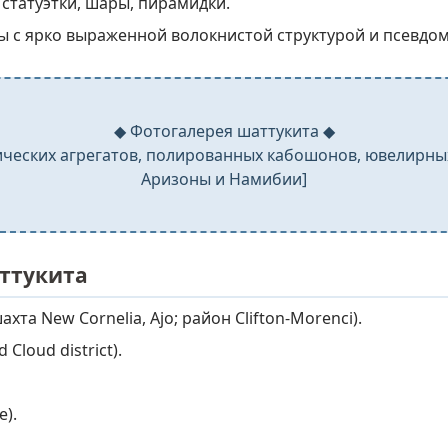
 статуэтки, шары, пирамидки.
 с ярко выраженной волокнистой структурой и псевдом
◆ Фотогалерея шаттукита ◆
ических агрегатов, полированных кабошонов, ювелирн
Аризоны и Намибии]
ттукита
хта New Cornelia, Ajo; район Clifton-Morenci).
Cloud district).
e).