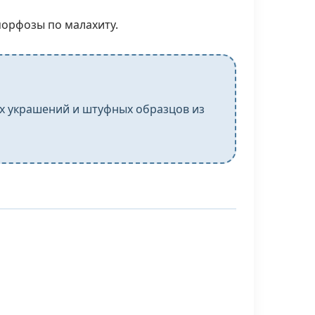
орфозы по малахиту.
ых украшений и штуфных образцов из