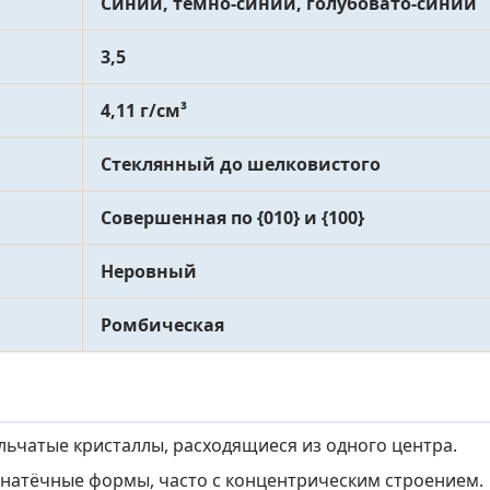
Синий, тёмно-синий, голубовато-синий
3,5
4,11 г/см³
Стеклянный до шелковистого
Совершенная по {010} и {100}
Неровный
Ромбическая
ьчатые кристаллы, расходящиеся из одного центра.
натёчные формы, часто с концентрическим строением.