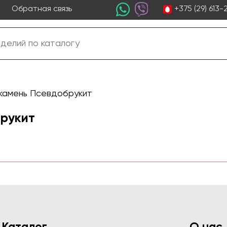
+375 (29) 613
Обратная связь
камень Псевдобрукит
рукит