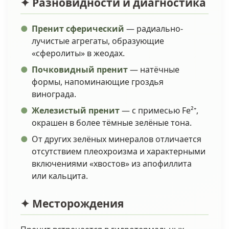
✦ Разновидности и диагностика
Пренит сферический
— радиально-
лучистые агрегаты, образующие
«сферолиты» в жеодах.
Почковидный пренит
— натёчные
формы, напоминающие гроздья
винограда.
Железистый пренит
— с примесью Fe²⁺,
окрашен в более тёмные зелёные тона.
От других зелёных минералов отличается
отсутствием плеохроизма и характерными
включениями «хвостов» из апофиллита
или кальцита.
✦ Месторождения