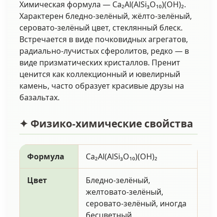
Химическая формула — Ca₂Al(AlSi₃O₁₀)(OH)₂.
Характерен бледно-зелёный, жёлто-зелёный,
серовато-зелёный цвет, стеклянный блеск.
Встречается в виде почковидных агрегатов,
радиально-лучистых сферолитов, редко — в
виде призматических кристаллов. Пренит
ценится как коллекционный и ювелирный
камень, часто образует красивые друзы на
базальтах.
✦ Физико-химические свойства
Формула
Ca₂Al(AlSi₃O₁₀)(OH)₂
Цвет
Бледно-зелёный,
желтовато-зелёный,
серовато-зелёный, иногда
бесцветный