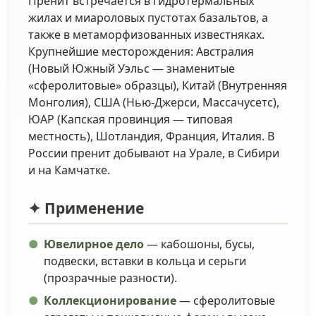
Пренит встречается в гидротермальных
жилах и миароловых пустотах базальтов, а
также в метаморфизованных известняках.
Крупнейшие месторождения: Австралия
(Новый Южный Уэльс — знаменитые
«сферолитовые» образцы), Китай (Внутренняя
Монголия), США (Нью-Джерси, Массачусетс),
ЮАР (Капская провинция — типовая
местность), Шотландия, Франция, Италия. В
России пренит добывают на Урале, в Сибири
и на Камчатке.
✦ Применение
Ювелирное дело
— кабошоны, бусы,
подвески, вставки в кольца и серьги
(прозрачные разности).
Коллекционирование
— сферолитовые