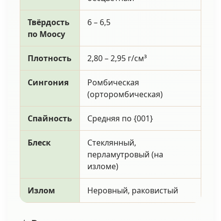
Твёрдость
6 – 6,5
по Моосу
Плотность
2,80 – 2,95 г/см³
Сингония
Ромбическая
(орторомбическая)
Спайность
Средняя по {001}
Блеск
Стеклянный,
перламутровый (на
изломе)
Излом
Неровный, раковистый